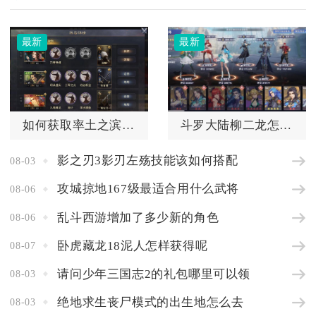
如何获取率土之滨九级城皮的方法
斗罗大陆柳二龙怎么玩才能成为强者
影之刃3影刃左殇技能该如何搭配
08-03
攻城掠地167级最适合用什么武将
08-06
乱斗西游增加了多少新的角色
08-06
卧虎藏龙18泥人怎样获得呢
08-07
请问少年三国志2的礼包哪里可以领
08-03
绝地求生丧尸模式的出生地怎么去
08-03