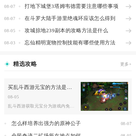
打地下城堡3塔姆韦德需要注意哪些事项
08-07
在斗罗大陆手游里绝魂环应该怎么得到
08-07
攻城掠地239副本的攻略方法是什么
08-05
忘仙精明宠物控制技能有哪些使用方法
08-03
精选攻略
更多+
买乱斗西游元宝的方法是什么
08-05
乱斗西游获取元宝分为游戏内免费途径与直购充值两大类，优先选择...
怎么样培养出强力的原神公子
08-07
全民奇迹二矿场所在地点如何
08-05