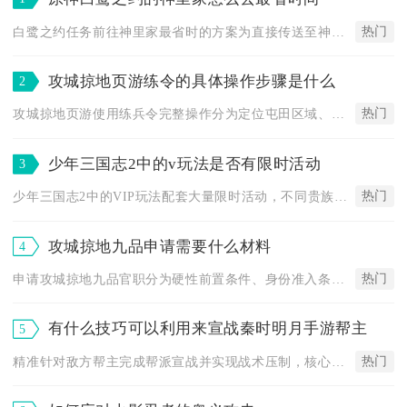
热门
白鹭之约任务前往神里家最省时的方案为直接传送至神里屋敷地面传...
攻城掠地页游练令的具体操作步骤是什么
2
热门
攻城掠地页游使用练兵令完整操作分为定位屯田区域、调配武将进驻...
少年三国志2中的v玩法是否有限时活动
3
热门
少年三国志2中的VIP玩法配套大量限时活动，不同贵族等级可解...
攻城掠地九品申请需要什么材料
4
热门
申请攻城掠地九品官职分为硬性前置条件、身份准入条件以及申请递...
有什么技巧可以利用来宣战秦时明月手游帮主
5
热门
精准针对敌方帮主完成帮派宣战并实现战术压制，核心技巧在于前置...