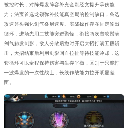
被控时长，对阵爆发阵容补充金刚经文提升承伤能
力；法宝首选龙锁弥补技能真空期的控制缺口，备选
攻速斧头强化剑气叠层速度。实战操作存在固定输出
循环，进场先用二技能突进聚怪，衔接两次普攻攒满
剑气触发剑影，敌人分散后撤时开启大招打满五段斩
击，大招结束后利用剑影回血拉扯等待技能冷却，这
套循环可以全程保持伤害与生存平衡，区别于只能打
一波爆发的一次性战士，长线作战能力拉开明显差
距。