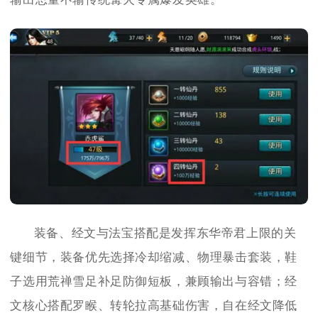
装备、经文与法宝搭配是发挥东华帝君上限的关
键细节，装备优先选择冷却缩减、物理暴击套装，鞋
子选用荒禅雪足补足防御短板，兼顾输出与容错；经
文核心搭配罗睺、转轮拉高基础伤害，自在经文降低