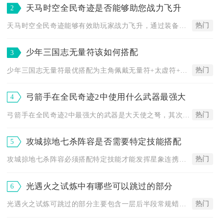
天马时空全民奇迹是否能够助您战力飞升
2
热门
天马时空全民奇迹能够有效助玩家战力飞升，通过装备、技能、翅膀...
少年三国志无量符该如何搭配
3
热门
少年三国志无量符最优搭配为主角佩戴无量符+太虚符+女娲符，副...
弓箭手在全民奇迹2中使用什么武器最强大
4
热门
弓箭手在全民奇迹2中最强大的武器是大天使之弩，其次是毕业级卓...
攻城掠地七杀阵容是否需要特定技能搭配
5
热门
攻城掠地七杀阵容必须搭配特定技能才能发挥星象连携与燃烧核心的...
光遇火之试炼中有哪些可以跳过的部分
6
热门
光遇火之试炼可跳过的部分主要包含一层后半段常规蜡烛路、二层大...