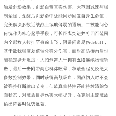
触发剑影效果，剑影自带真实伤害、大范围减速与强
制聚怪，觉醒后剑影命中还能同步回复自身生命值，
完美解决多数近战战士续航薄弱的通病。二技能问心
何愧作为核心起手手段，可长距离突进并将四百范围
内全部敌人拉扯至身前击飞，附带问道易伤debuff，
基于敌我强度差值转化额外伤害，面对高防御肉盾也
能稳定撕开坦度；大招剑舞大千拥有五段连续物理斩
击，最后一击附带两秒群体眩晕，释放全程免疫绝大
多数控制效果，同时获得高额吸血，团战切入时不会
被强控打断输出节奏，仙族真仙特性还能持续清除负
面状态，对魔族目标伤害大幅提升，在克制主流魔族
输出阵容时优势显著。