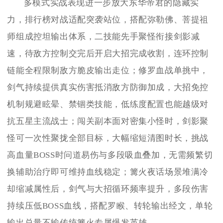
多模式实战表现进一步放大东华帝君的隐藏实
力，排行榜对战适配突袭站位，搭配弥勒佛、菩提祖
师组成控坦输出体系，二技能先手聚怪衔接剑影减
速，待敌方控制交完后开启大招完成收割，连环控制
链能全程限制敌方脆皮输出走位；修罗血战单挑中，
剑气持续提供真实伤害抵消敌方防御加成，大招免控
机制规避眩晕、禁锢类技能，低练度配置也能越级对
抗五星主流战士；闯关副本面对密集小怪时，剑影聚
怪可一次性聚拢全部目标，大幅缩短清图时长，挑战
高血量BOSS时问道易伤与多段吸血叠加，无需频繁切
换辅助治疗即可维持血线稳定；篝火夜话场景堆满冷
却缩减属性后，剑气与大招循环频率提升，多段伤害
持续压低BOSS血线，搭配罗睺、转轮输出经文，单轮
输出总量不输传统篝火专属爆发英雄。