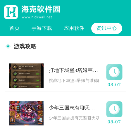
首页
手游下载
应用软件
资讯中心
游戏攻略
打地下城堡3塔姆韦德需要注意哪些事项
挑战地下城堡3塔姆与维德的核心注意要点集中
08-07
少年三国志有聊天功能吗怎么开启
少年三国志拥有完整聊天功能，无需额外解锁
08-07