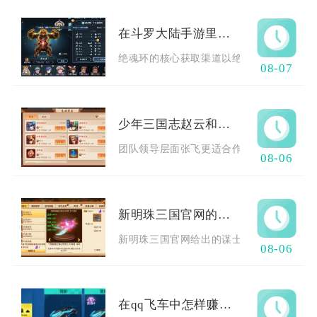
在斗罗大陆手游里绝魂环应该怎么得到
绝魂环的核心获取渠道以绝魂七杀阵副本挑战
08-07
少年三国志赵云和张飞哪位更具领导才能
团队领导层面张飞更适合作为阵容核心指挥位
08-06
新明珠三国官网的谋士攻略有哪些
新明珠三国官网给出的谋士攻略主要分为属性
08-06
在qq飞车中怎样赚取更多钻石