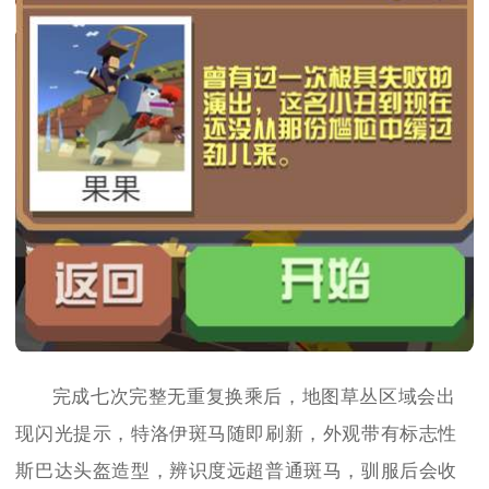
完成七次完整无重复换乘后，地图草丛区域会出
现闪光提示，特洛伊斑马随即刷新，外观带有标志性
斯巴达头盔造型，辨识度远超普通斑马，驯服后会收