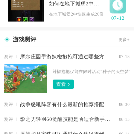
如何在地下城堡2中生成20份遗迹
在地下城堡2中快速生成20份遗迹，核心是利
07-12
游戏测评
更多+
摩尔庄园手游辣椒抱抱可通过哪些方式获得
测评
07-18
辣椒抱抱仅能在限时活动“种子的天空梦”内
查看
战争怒吼阵容有什么最新的推荐搭配
测评
06-30
影之刃轻羽60觉醒技能是否适合新手使用
测评
06-15