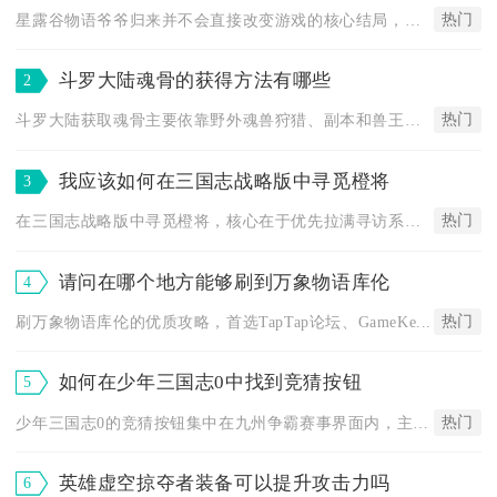
热门
星露谷物语爷爷归来并不会直接改变游戏的核心结局，仅会对剧情细...
斗罗大陆魂骨的获得方法有哪些
2
热门
斗罗大陆获取魂骨主要依靠野外魂兽狩猎、副本和兽王玩法产出、宗...
我应该如何在三国志战略版中寻觅橙将
3
热门
在三国志战略版中寻觅橙将，核心在于优先拉满寻访系统的魅力加成...
请问在哪个地方能够刷到万象物语库伦
4
热门
刷万象物语库伦的优质攻略，首选TapTap论坛、GameKe...
如何在少年三国志0中找到竞猜按钮
5
热门
少年三国志0的竞猜按钮集中在九州争霸赛事界面内，主城无法直接...
英雄虚空掠夺者装备可以提升攻击力吗
6