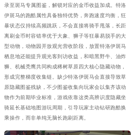
录至斑马专属图鉴，解锁对应的金币收益加成。特洛
伊斑马的跑酷属性具备独特优势，奔跑速度均衡，狂
暴状态仅持续高频跳跃，不会直接将骑手甩落，长距
离刷金币时容错率优于大象、狮子等狂暴易脱手的大
型动物，动物园开放观光营收阶段，放置特洛伊斑马
栖息地还能提升观光客到访收益，和暗黑野牛、油炸
狮、机械秃鹰共同构成稀树草原四大核心隐藏动物，
形成完整梯度收集链。缺少特洛伊斑马会直接导致草
原隐藏图鉴残缺，不少图鉴收集向玩家会以集齐该动
物作为前期毕业标准，游戏依靠这类高辨识度隐藏坐
骑延长基础地图游玩周期，引导玩家主动钻研跑酷换
乘操作，而非单纯无脑长跑刷距离。