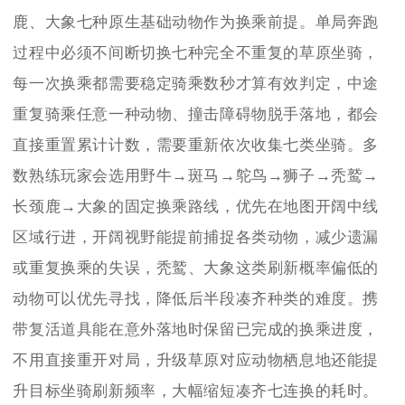
鹿、大象七种原生基础动物作为换乘前提。单局奔跑
过程中必须不间断切换七种完全不重复的草原坐骑，
每一次换乘都需要稳定骑乘数秒才算有效判定，中途
重复骑乘任意一种动物、撞击障碍物脱手落地，都会
直接重置累计计数，需要重新依次收集七类坐骑。多
数熟练玩家会选用野牛→斑马→鸵鸟→狮子→秃鹫→
长颈鹿→大象的固定换乘路线，优先在地图开阔中线
区域行进，开阔视野能提前捕捉各类动物，减少遗漏
或重复换乘的失误，秃鹫、大象这类刷新概率偏低的
动物可以优先寻找，降低后半段凑齐种类的难度。携
带复活道具能在意外落地时保留已完成的换乘进度，
不用直接重开对局，升级草原对应动物栖息地还能提
升目标坐骑刷新频率，大幅缩短凑齐七连换的耗时。