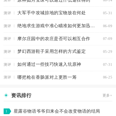
原神如月宝珠可以通过什么途径得到
测评
06-14
大军手中攻城掠地的宝物放在何处
测评
05-31
绝地求生游戏中准心瞄准如何更加迅捷准确
测评
06-09
摩尔庄园中的农庄是否可以相互合作
测评
07-09
梦幻西游鞋子采用怎样的方式鉴定
测评
05-29
如何通过一些技巧快速入坑原神
测评
07-31
哪把枪在香肠派对上更胜一筹
测评
06-25
资讯排行
更多+
星露谷物语爷爷归来会不会改变物语的结局
1