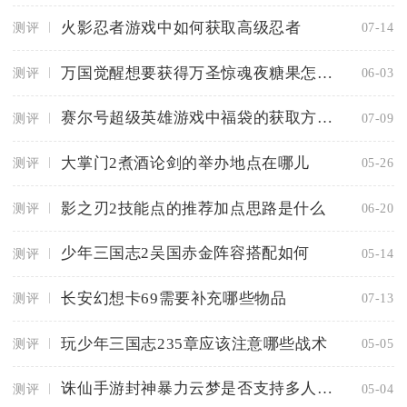
火影忍者游戏中如何获取高级忍者
测评
07-14
万国觉醒想要获得万圣惊魂夜糖果怎么办
测评
06-03
赛尔号超级英雄游戏中福袋的获取方式是什么
测评
07-09
大掌门2煮酒论剑的举办地点在哪儿
测评
05-26
影之刃2技能点的推荐加点思路是什么
测评
06-20
少年三国志2吴国赤金阵容搭配如何
测评
05-14
长安幻想卡69需要补充哪些物品
测评
07-13
玩少年三国志235章应该注意哪些战术
测评
05-05
诛仙手游封神暴力云梦是否支持多人对战
测评
05-04