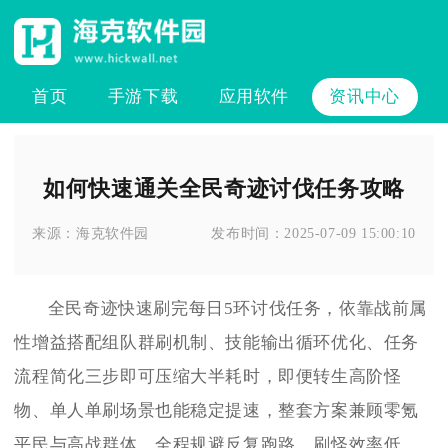
首页
手游下载
应用软件
资讯中心
如何快速通关全民奇迹讨伐任务攻略
来源：
海克软件园
发布时间：
2025-07-09 15:00:10
全民奇迹快速刷完每日5环讨伐任务，依靠战前属
性增益搭配组队群刷机制、技能输出循环优化、任务
流程简化三步即可压缩大半耗时，即便转生高阶怪
物、单人单刷场景也能稳定提速，整套方案兼顾零氪
平民与高战群体，全程规避反复跑路、刷怪效率低