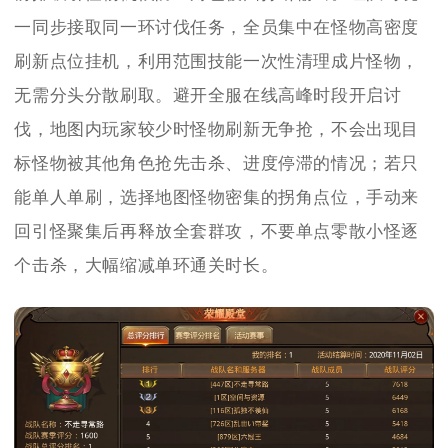
一同步接取同一环讨伐任务，全员集中在怪物高密度
刷新点位挂机，利用范围技能一次性清理成片怪物，
无需分头分散刷取。避开全服在线高峰时段开启讨
伐，地图内玩家较少时怪物刷新无争抢，不会出现目
标怪物被其他角色抢先击杀、进度停滞的情况；若只
能单人单刷，选择地图怪物密集的拐角点位，手动来
回引怪聚集后再释放全套群攻，不要单点零散小怪逐
个击杀，大幅缩减单环通关时长。