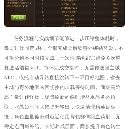
任务流程与实战细节能够进一步压缩整体耗时，
每日讨伐固定5环，全部完成会解锁额外绑钻奖励，不
可拆分到不同时段完成，一次性连续刷完避免多次重
复激活增益buff。每环完成交接时，无需传送回主城
NPC，依托自动寻路直接跳转下一环目标地图，省去
主城与野外地图来回切换的加载等待时间。面对高阶
高血量讨伐怪物，场景刷新的临时增益水晶务必拾
取，水晶短时间大幅提升输出，快速清理精英目标
怪；角色血量偏低时就近使用背包群体回血药剂，无
需定点回城补给。长期养成层面，同步提升角色转生