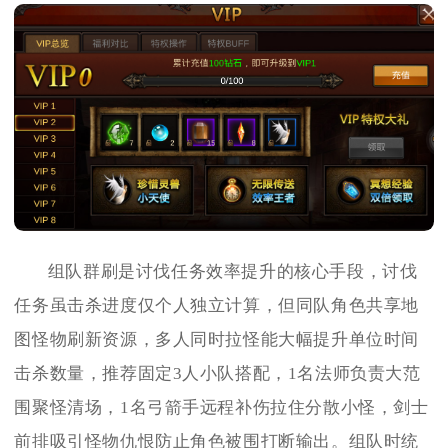
组队群刷是讨伐任务效率提升的核心手段，讨伐
任务虽击杀进度仅个人独立计算，但同队角色共享地
图怪物刷新资源，多人同时拉怪能大幅提升单位时间
击杀数量，推荐固定3人小队搭配，1名法师负责大范
围聚怪清场，1名弓箭手远程补伤拉住分散小怪，剑士
前排吸引怪物仇恨防止角色被围打断输出。组队时统