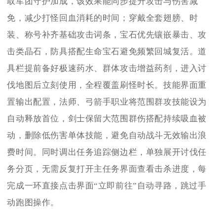
取军团守护加成，该效果能同步提升攻击与伤害减
免，减少打怪回血消耗的时间；穿戴全套翅膀、时
装、称号补齐基础攻击词条，宝石优先镶嵌暴击、攻
击类晶石，防具搭配生命宝石避免频繁回城复活。道
具栏提前备好极速药水、群体攻击增益药剂，进入讨
伐地图后立刻使用，全程覆盖刷怪时长。技能界面重
置输出配置，法师、弓箭手职业将范围群攻技能设为
自动释放首位，剑士保留大范围群伤搭配持续吸血被
动，删除低伤害单体技能，避免自动战斗无效输出浪
费时间。同时调出任务追踪侧边栏，单独展开讨伐任
务分页，无需反复打开主任务界面查看击杀进度，每
完成一环直接点击界面“立即前往”自动寻路，跳过手
动跑图操作。