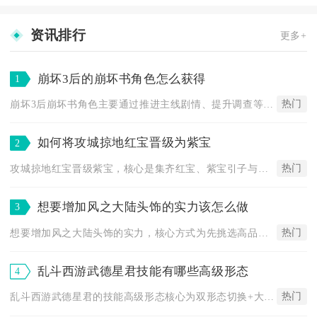
资讯排行
更多+
崩坏3后的崩坏书角色怎么获得
1
热门
崩坏3后崩坏书角色主要通过推进主线剧情、提升调查等级、完成限...
如何将攻城掠地红宝晋级为紫宝
2
热门
攻城掠地红宝晋级紫宝，核心是集齐红宝、紫宝引子与足量精粹，通...
想要增加风之大陆头饰的实力该怎么做
3
热门
想要增加风之大陆头饰的实力，核心方式为先挑选高品级头饰胚子，...
乱斗西游武德星君技能有哪些高级形态
4
热门
乱斗西游武德星君的技能高级形态核心为双形态切换+大招变身+觉...