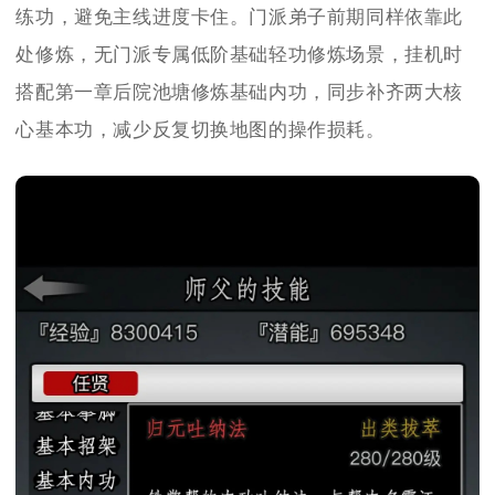
练功，避免主线进度卡住。门派弟子前期同样依靠此
处修炼，无门派专属低阶基础轻功修炼场景，挂机时
搭配第一章后院池塘修炼基础内功，同步补齐两大核
心基本功，减少反复切换地图的操作损耗。