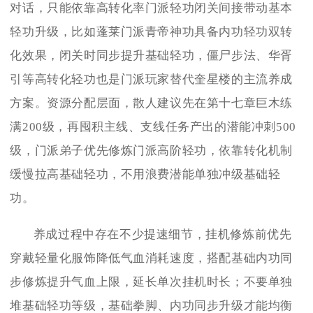
对话，只能依靠高转化率门派轻功闭关间接带动基本
轻功升级，比如蓬莱门派青帝神功具备内功轻功双转
化效果，闭关时同步提升基础轻功，僵尸步法、华胥
引等高转化轻功也是门派玩家替代奎星楼的主流养成
方案。资源分配层面，散人建议先在第十七章巨木练
满200级，再囤积主线、支线任务产出的潜能冲刺500
级，门派弟子优先修炼门派高阶轻功，依靠转化机制
缓慢拉高基础轻功，不用浪费潜能单独冲级基础轻
功。
养成过程中存在不少提速细节，挂机修炼前优先
穿戴轻量化服饰降低气血消耗速度，搭配基础内功同
步修炼提升气血上限，延长单次挂机时长；不要单独
堆基础轻功等级，基础拳脚、内功同步升级才能均衡