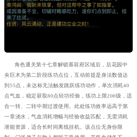
角色通关第十七章解锁慕容府区域后，后花园中
央巨木为第二阶段练功点位，互动前提是身法数值达
到55点，未达标无法触发跳跃练功动作，单次消耗40
点气血，稳定获取80点轻功经验，练功上限200级，适
合一转、二转中期过渡使用。此处练功效率远高于第
一章浇水，气血消耗增幅与经验收益匹配，无需消耗
潜能资源，适合长时间离线挂机。该点位无身份限