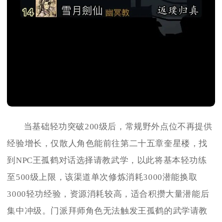
当基础轻功突破200级后，常规野外点位不再提供
经验增长，仅散人角色能前往第二十五章奎星楼，找
到NPC王孤鹤对话选择请教武学，以此将基本轻功练
至500级上限，该渠道单次修炼消耗3000潜能换取
3000轻功经验，资源消耗较高，适合积攒大量潜能后
集中冲级。门派拜师角色无法触发王孤鹤的武学请教