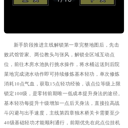
新手阶段推进主线解锁第一章完整地图后，先击
败武馆管家、两位教头与张风，解锁全区域互动点
位，前往木房水池执行挑水操作，将水桶运送到后院
菜地完成浇水动作即可持续修炼基本轻功，单次修炼
消耗10点气血，获取15点轻功经验，该点位等级上限
锁定100级，是零转前期唯一低成本提升身法的途径。
基本轻功每提升十级增加一点后天身法，直接拉高战
斗闪避与出手速度，主线第四章独木桥关卡需要至少
40级基础轻功才能顺利通行，前期优先在此点位挂机