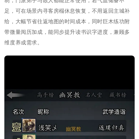
制，门派弟子与散人都能正常使用，若气血储备不
足，可在场景内寻客房榻休息恢复，不用返回主城补
给，大幅节省往返地图的时间成本，同时巨木练功附
带微量阅历加成，能同步提升读书识字进度，兼顾多
维度养成需求。