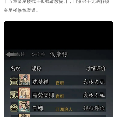
十五章奎星楼找王孤鹤请教提升，门派弟子无法解锁
奎星楼修炼渠道。