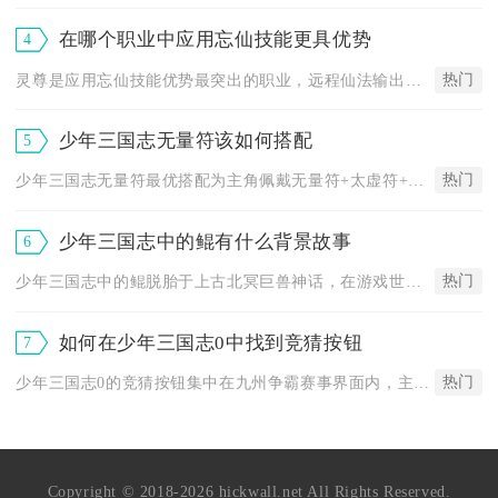
在哪个职业中应用忘仙技能更具优势
4
热门
灵尊是应用忘仙技能优势最突出的职业，远程仙法输出与机动生存技...
少年三国志无量符该如何搭配
5
热门
少年三国志无量符最优搭配为主角佩戴无量符+太虚符+女娲符，副...
少年三国志中的鲲有什么背景故事
6
热门
少年三国志中的鲲脱胎于上古北冥巨兽神话，在游戏世界观里是被上...
如何在少年三国志0中找到竞猜按钮
7
热门
少年三国志0的竞猜按钮集中在九州争霸赛事界面内，主城无法直接...
Copyright © 2018-2026 hickwall.net All Rights Reserved.