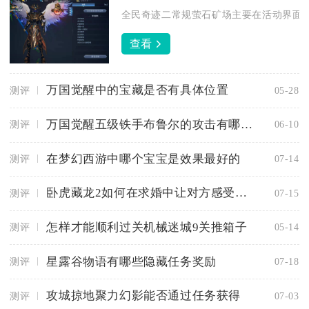
全民奇迹二常规萤石矿场主要在活动界面内
查看
万国觉醒中的宝藏是否有具体位置
测评
05-28
万国觉醒五级铁手布鲁尔的攻击有哪些特点
测评
06-10
在梦幻西游中哪个宝宝是效果最好的
测评
07-14
卧虎藏龙2如何在求婚中让对方感受幸福
测评
07-15
怎样才能顺利过关机械迷城9关推箱子
测评
05-14
星露谷物语有哪些隐藏任务奖励
测评
07-18
攻城掠地聚力幻影能否通过任务获得
测评
07-03