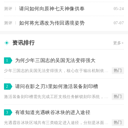
请问如何向原神七天神像供奉
测评
05-24
如何将光遇改为传回遇境姿势
测评
07-07
资讯排行
更多+
为何少年三国志的吴国无法变得强大
1
热门
少年三国志的吴国无法变得强大，核心在于输出机制依赖持续灼烧、...
请问在影之刃3里如何激活装备刻印槽
2
热门
激活装备刻印槽需先完成工匠支线任务解锁刻印系统，再通过装备品...
有谁知道光遇峡谷冰块的进入途径
3
热门
光遇霞谷冰块区域共有三类稳定进入途径，分别是冰面原生冰洞直入...