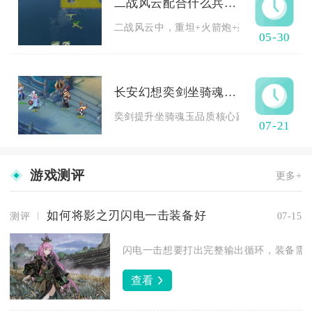
二战风云配合什么兵种战力最强
二战风云中，重坦+火箭炮+歼击机+特种兵的
05-30
长安幻想奕剑坐骑魂玉如何提升品质
奕剑提升坐骑魂玉品质核心路径分为碎片合成
07-21
游戏测评
更多+
如何将影之刃闪电一击装备好
测评
07-15
闪电一击想要打出完整输出循环，装备需要
查看