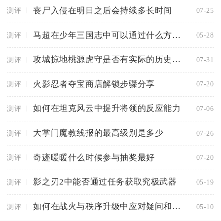
丧尸入侵在明日之后会持续多长时间
测评
07-25
马超在少年三国志中可以通过什么方式获得
测评
05-28
攻城掠地桃源虎守是否有实际的历史依据
测评
07-31
火影忍者夺宝商店解锁步骤分享
测评
07-20
如何在坦克风云中提升将领的反应能力
测评
07-06
大掌门魔教线报的最高级别是多少
测评
07-26
奇迹暖暖什么时候参与抽奖最好
测评
07-20
影之刃2中能否通过任务获取究极武器
测评
05-19
如何在战火与秩序升级中应对疑问和质疑
测评
05-10