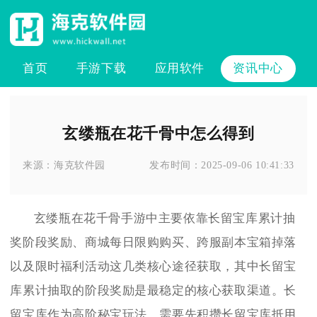
首页
手游下载
应用软件
资讯中心
玄缕瓶在花千骨中怎么得到
来源：
海克软件园
发布时间：
2025-09-06 10:41:33
玄缕瓶在花千骨手游中主要依靠长留宝库累计抽
奖阶段奖励、商城每日限购购买、跨服副本宝箱掉落
以及限时福利活动这几类核心途径获取，其中长留宝
库累计抽取的阶段奖励是最稳定的核心获取渠道。长
留宝库作为高阶秘宝玩法，需要先积攒长留宝库抵用