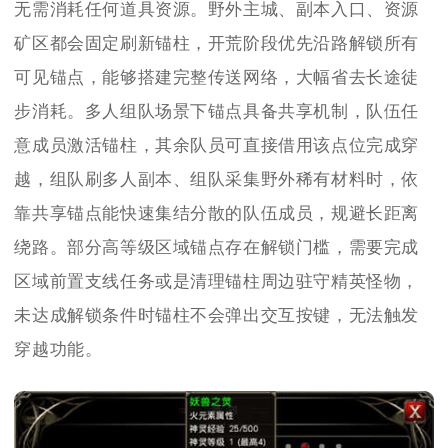
无需消耗任何道具资源。野外主城、副本入口、资源
矿区都会固定刷新锚柱，开荒阶段优先沿路解锁所有
可见锚点，能够搭建完整传送网络，大幅省去长途徒
步消耗。多人组队场景下锚点具备共享机制，队伍任
意成员激活锚柱，其余队员可直接借用该点位完成穿
越，组队刷多人副本、组队采集野外稀有材料时，依
靠共享锚点能快速集结分散的队伍成员，规避长距离
绕路。部分高等级区域锚点存在解锁门槛，需要完成
区域前置支线任务或是清理锚柱周边驻守精英怪物，
未达成解锁条件时锚柱不会弹出交互按键，无法触发
穿越功能。