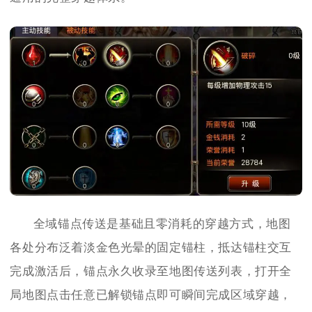
全域锚点传送是基础且零消耗的穿越方式，地图
各处分布泛着淡金色光晕的固定锚柱，抵达锚柱交互
完成激活后，锚点永久收录至地图传送列表，打开全
局地图点击任意已解锁锚点即可瞬间完成区域穿越，