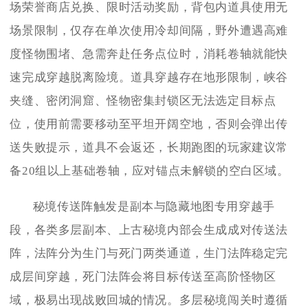
场荣誉商店兑换、限时活动奖励，背包内道具使用无
场景限制，仅存在单次使用冷却间隔，野外遭遇高难
度怪物围堵、急需奔赴任务点位时，消耗卷轴就能快
速完成穿越脱离险境。道具穿越存在地形限制，峡谷
夹缝、密闭洞窟、怪物密集封锁区无法选定目标点
位，使用前需要移动至平坦开阔空地，否则会弹出传
送失败提示，道具不会返还，长期跑图的玩家建议常
备20组以上基础卷轴，应对锚点未解锁的空白区域。
秘境传送阵触发是副本与隐藏地图专用穿越手
段，各类多层副本、上古秘境内部会生成成对传送法
阵，法阵分为生门与死门两类通道，生门法阵稳定完
成层间穿越，死门法阵会将目标传送至高阶怪物区
域，极易出现战败回城的情况。多层秘境闯关时遵循