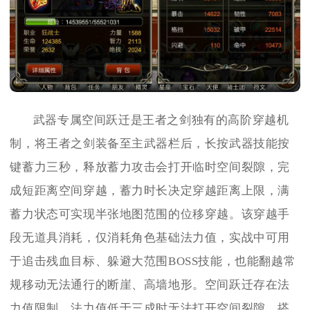
武器专属空间跃迁是王者之剑独有的高阶穿越机
制，将王者之剑装备至主武器栏后，长按武器技能按
键蓄力三秒，释放蓄力攻击会打开临时空间裂隙，完
成短距离空间穿越，蓄力时长决定穿越距离上限，满
蓄力状态可实现半张地图范围的位移穿越。该穿越手
段无道具消耗，仅消耗角色基础法力值，实战中可用
于追击残血目标、躲避大范围BOSS技能，也能翻越常
规移动无法通行的断崖、高墙地形。空间跃迁存在法
力值限制，法力值低于三成时无法打开空间裂隙，搭