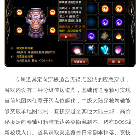
专属道具定向穿梭适合无锚点区域的应急穿越，
游戏内设有三种分级传送道具，基础传送卷轴可实现
当前地图内任意开阔点位瞬移，中级大陆穿梭卷轴能
够突破单地图限制，直接穿越至其他大陆主城，高阶
秘境定向卷轴可精准抵达各类隐藏副本、稀有BOSS刷
新秘境入口。道具获取渠道覆盖日常副本掉落、竞技