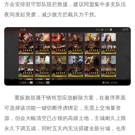
方会安排驻守部队阻拦救援，建议同盟集中多支队伍
夜间发起突袭，减少敌方拦截兵力干扰。
重振旗鼓属于牺牲型应急解除方案，在被俘界面
可选择该功能一键切断俘虏绑定，无需上交海量资
源，但会大幅清空已占领的高级土地，主城耐久上限
永久下调五成，同时五天内无法搭建全新分城，仓库