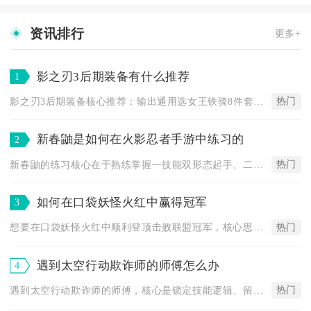
资讯排行
更多+
影之刃3后期装备有什么推荐
1
热门
影之刃3后期装备核心推荐：输出通用选女王铁骑8件套，空中流派...
新春鼬是如何在火影忍者手游中练习的
2
热门
新春鼬的练习核心在于熟练掌握一技能双形态起手、二技能防反反手...
如何在口袋妖怪火红中赢得冠军
3
热门
想要在口袋妖怪火红中顺利登顶击败联盟冠军，核心思路是搭配一套...
遇到太空行动欺诈师的师傅怎么办
4
热门
遇到太空行动欺诈师的师傅，核心是锁定技能逻辑、留存行为证据、...