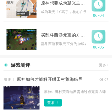
原神想要成为凝光主c高手该怎么练习
成为凝光主C高手，核心在于熟练掌握星璇机制
06-04
买乱斗西游元宝的方法是什么
乱斗西游获取元宝分为游戏内免费途径与直购
08-05
游戏测评
更多+
原神如何才能解开绀田村荒海结界
测评
06-07
原神绀田村荒海结界需通过点亮雷方碑、井
查看