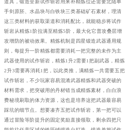
道具，锻造全新试作斩岩用来补精炼位还需要北陆单
手剑原胚、水晶块与白铁块三类基础矿石素材，理清
这三类材料的获取渠道和消耗配比，就能稳步将试作
斩岩从精炼1阶拉满至精炼5阶，最大化它普攻叠层增
攻增防的被动效果。精炼机制是四星锻造武器通用规
则，每提升一阶精炼都需要消耗一把完整的未作为主
武器使用的试作斩岩，精炼1升2需要1把副武器，精炼
2升3需要再消耗1把，以此类推，满精炼一共需要五把
试作斩岩，不少玩家容易混淆武器精炼和武器突破的
材料需求，把突破用的丹材错当成精炼素材，白白浪
费秘境刷取的体力资源，这也是培养这把武器最容易
踩坑的细节点。想要凑齐五把试作斩岩，第一把可以
通过冒险等阶提升的固定奖励直接领取，剩余四把只
能前往任意区域的铁匠铺锻造台打造，锻造单把试作