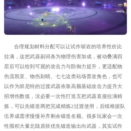
合理规划材料分配可以让试作斩岩的培养性价比
拉满，这把武器副词条为物理伤害加成，被动叠满四
层后可以给到可观的攻击力与防御力提升，更适配物
伤流凯亚、物伤刻晴、七七这类站场普攻角色，也可
以作为班尼特的过渡武器依靠高额基础攻击力提升大
招增伤数值，没必要一次性打造五把武器直接拉满精
炼，可以先锻造两把完成精炼2过渡使用，后续根据队
伍养成需求慢慢补齐剩余锻造名额。很多玩家会一次
性囤积大量北陆原胚优先锻造输出向武器，其实试作