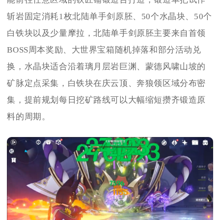
斩岩固定消耗1枚北陆单手剑原胚、50个水晶块、50个
白铁块以及少量摩拉，北陆单手剑原胚主要来自首领
BOSS周本奖励、大世界宝箱随机掉落和部分活动兑
换，水晶块适合沿着璃月层岩巨渊、蒙德风啸山坡的
矿脉定点采集，白铁块在庆云顶、奔狼领区域分布密
集，提前规划每日挖矿路线可以大幅缩短攒齐锻造原
料的周期。