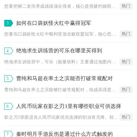
热门
想要把柳二龙培养成战场顶尖强者，核心是搭建灼烧联动体系，分场...
如何在口袋妖怪火红中赢得冠军
3
热门
想要在口袋妖怪火红中顺利登顶击败联盟冠军，核心思路是搭配一套...
绝地求生训练营的可乐在哪里买得到
4
热门
绝地求生训练营中，可乐（能量饮料）主要通过地图内固定刷新的自...
曹纯和马超在率土之滨能否打破常规配对
5
热门
曹纯和马超在率土之滨能够打破常规配对，组成高强度的爆发型菜刀...
人民币玩家在影之刃3里有哪些职业可供选择
6
热门
影之刃3里面适合人民币玩家优先选择的职业有无锋、轻羽、绝影、...
秦时明月手游反伤是通过什么方式触发的
7