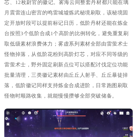
芯、12枚尉官的徽记。雾海云间整套丹材都只能在璃
月震雷连山密宫的鸣雷城墟炼武秘境刷取，该秘境固
定开放时段可以提前标记日历，低阶丹材还能在炼金
台按照3个低阶合成1个高阶的比例转化，避免重复刷
取低级素材浪费体力；雾虚系列素材全部由雷萤术士
怪物掉落，从低阶花粉到高阶灯芯，对应不同等级的
雷萤术士，野外固定刷新点位可以搭配讨伐定位功能
批量清理，三类徽记素材由丘丘人射手、丘丘暴徒掉
落，低阶徽记同样支持炼金合成进阶，日常跑图刷取
怪物时顺路收集，就能慢慢攒够全部突破储备。