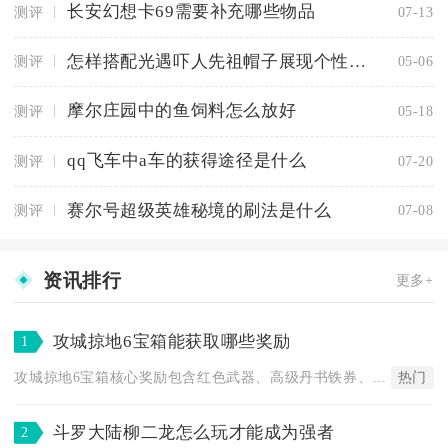
长安幻想卡69需要补充哪些物品
测评
07-13
怎样搭配光遇吓人先祖帽子展现个性风格
测评
05-06
摩尔庄园中的鱼饲料怎么放好
测评
05-18
qq飞车中a车的获得途径是什么
测评
07-20
赛尔号超级英雄秘境的刷法是什么
测评
07-08
资讯排行
更多+
攻城掠地6宝箱能获取哪些奖励
1
热门
攻城掠地6宝箱核心奖励包含红色武器、高级丹书铁券、海量镔铁与...
斗罗大陆柳二龙怎么玩才能成为强者
2