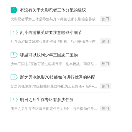
有没有关于火影忍者三体分配的建议
3
热门
火影忍者手游三体是零氪与月卡微氪玩家长期稳定养成的最优体力购...
乱斗西游抽英雄要注意哪些小细节
4
热门
乱斗西游抽英雄核心要抓准抽卡时机、巧用单抽与十连节奏、吃透保...
哪里可以找到少年三国志二宝物
5
热门
少年三国志2宝物可通过秘境寻宝、副本挑战、商店兑换、限时活动...
影之刃魂绝影70技能如何进行优秀的搭配
6
热门
影之刃魂绝影70级技能的最优搭配为上链影杀+飞杀+凝气之刃+...
明日之后生存专区有多少任务
7
热门
明日之后生存专区每日固定任务为5个，包含援助任务、生存达人、...