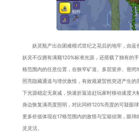
妖灵瓶产出自困难模式世纪之花后的地牢，由蓝
妖灵不仅拥有满额120%标准光源，还搭载了独有的
格范围内的任意位置，在狭窄矿道、多层竖井、密闭
照亮隐藏通道与埋伏敌怪，有效规避贸然突进产生的
下光源稳定无衰减，快速折返追赶玩家时移动速度大
身边恢复满亮度照明，对比同样120%亮度的可疑眼
更多价值体现在17格范围内的敌怪与宝箱侦测，眼
灵灵活。