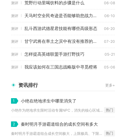
荒野行动里喝饮料的步骤是什么
测评
06-08
天马时空全民奇迹是否能够助您战力飞升
测评
06-10
乱斗西游武德星君技能有哪些高级形态
测评
06-20
甘宁武将在率土之滨中有没有推荐的阵容搭配
测评
07-20
怎样提高英雄联盟手游打野技巧
测评
05-21
我应该如何在三国志战略版中寻觅橙将
测评
05-06
资讯排行
更多+
小绝在绝地求生中哪里消失了
1
热门
小绝作为绝地求生限时活动专属NPC，消失的核心区域集中在荣都...
秦时明月手游霸道组合的成长空间有多大
2
热门
秦时明月手游霸道组合成长空间极大，上限极高、下限稳定，是兼具...