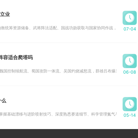
立业
衡统筹资源储备、武将阵法适配、国战功勋获取与国家协同作战，以持续性功勋
07-04
阵容适合爬塔吗
魏国控制续航流、蜀国攻防一体流、吴国灼烧减怒流，群雄吕布爆发流也适合高层
06-08
什么
掌握基础漂移与进阶喷射技巧、深度熟悉赛道细节、科学管理氮气与节奏、强化控
05-14