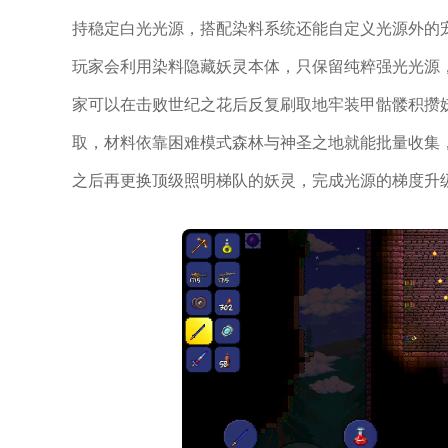
持稳定白光光源，搭配染料系统还能自定义光源外的
玩家会利用染料隐藏妖灵本体，只保留纯粹强光光源
家可以在击败世纪之花后反复刷取地牢装甲骷髅积攒
取，材料依靠困难模式森林与神圣之地就能批量收集
之后再更换顶级照明梯队的妖灵，完成光源的梯度升