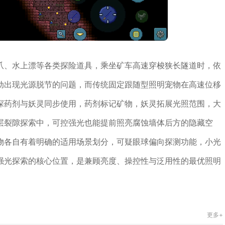
爪、水上漂等各类探险道具，乘坐矿车高速穿梭狭长隧道时，依
动出现光源脱节的问题，而传统固定跟随型照明宠物在高速位移
探药剂与妖灵同步使用，药剂标记矿物，妖灵拓展光照范围，大
层裂隙探索中，可控强光也能提前照亮腐蚀墙体后方的隐藏空
物各自有着明确的适用场景划分，可疑眼球偏向探测功能，小光
强光探索的核心位置，是兼顾亮度、操控性与泛用性的最优照明
更多+