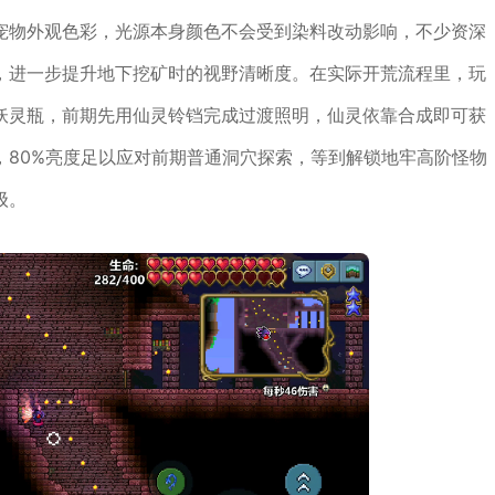
宠物外观色彩，光源本身颜色不会受到染料改动影响，不少资深
，进一步提升地下挖矿时的视野清晰度。在实际开荒流程里，玩
妖灵瓶，前期先用仙灵铃铛完成过渡照明，仙灵依靠合成即可获
，80%亮度足以应对前期普通洞穴探索，等到解锁地牢高阶怪物
级。