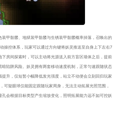
色装甲骷髅、地狱装甲骷髅与生锈装甲骷髅概率掉落，召唤出的
手动操控体系，玩家可以通过方向键将妖灵推送至自身上下左右7
地下房间探索时，可以主动将光源送入前方盲区墙体之后，提前
黑暗陷阱风险。妖灵拥有两套移动速度机制，正常匀速跟随状态
幅提升，仅短暂小幅降低发光强度，站立不动便会立刻回归玩家
球，可疑眼球仅能固定跟随玩家周身，无法主动拓展光照范围，
球瞳孔会根据目标类型产生缩放变化，照明拓展能力远不如可控妖