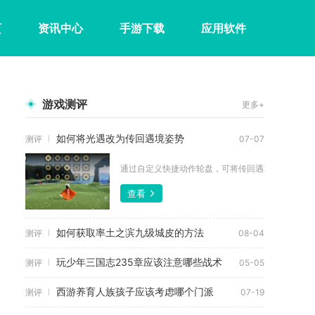
页
资讯中心
手游下载
应用软件
游戏测评
更多+
如何将光遇改为传回遇境姿势
测评
07-07
通过自定义快捷动作轮盘，可将传回遇境功能绑定至常
查看
如何获取率土之滨九级城皮的方法
测评
08-04
玩少年三国志235章应该注意哪些战术
测评
05-05
西游养育人族孩子应该考虑哪个门派
测评
07-19