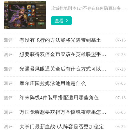
攻城掠地副本124不存在任何隐藏任务，全
查看
有没有飞行的方法能将光遇带到墓土
测评
07-16
想要获得双倍金币应该在英雄联盟手游的哪里
测评
07-25
光遇暴风眼通关全后有什么方式可以获取红心
测评
07-28
摩尔庄园拉姆泳池用途是什么
测评
07-03
终末阵线4件装甲搭配适用哪些角色
测评
07-18
万国觉醒想要获得万圣惊魂夜糖果怎么办
测评
06-03
大掌门最新血战9人阵容是否更加稳定
测评
06-24