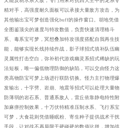
又能反制水系天敌，专门用来对抗四天王中的龙系专
精对手，高强度耐久面板可以承接大量敌方攻击，为
其他输出宝可梦创造强化buff的操作窗口。胡地凭借
全图鉴顶尖的速度与特攻数值，负责快速清理格斗
系、毒系宝可梦，冥想叠加特攻强度搭配自我再生技
能，能够实现长线持续作战，影子球招式填补队伍幽
灵属性打击空白，弥补初代游戏幽灵系招式稀缺的玩
法短板，唯一偏低物理防御的缺陷，可以交由怪力这
类高物防宝可梦上场进行联防切换。怪力主打物理爆
发输出，十字劈、岩崩、地震等招式可以处理大量物
防薄弱的岩石系、普通系敌人，雷丘依靠静电特性附
加麻痹控制效果，十万伏特精准压制水系、飞行系宝
可梦，大食花则凭借睡眠粉、寄生种子提供战术干扰
手段，让对战不再局限于硬碰硬的数值比拼，增加战