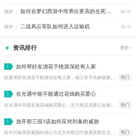
如何在梦幻西游中培养出更高的生死点化
测评
05-31
二战风云军队如何进入运输机
测评
05-11
资讯排行
更多+
如何帮好友浇花于桃源深处有人家
1
热门
想要帮好友浇花于桃源深处有人家，核心在于先解锁家园互动权限并...
在光遇中能不能通过花钱购买爱心
2
热门
在光遇中不能直接花钱购买爱心，官方商店无爱心直购入口，任何声...
放开那三国3该如何应对刘备的威胁
3
热门
应对刘备阵容威胁的核心方式为封锁治疗效果搭配定点压制刘备本体...