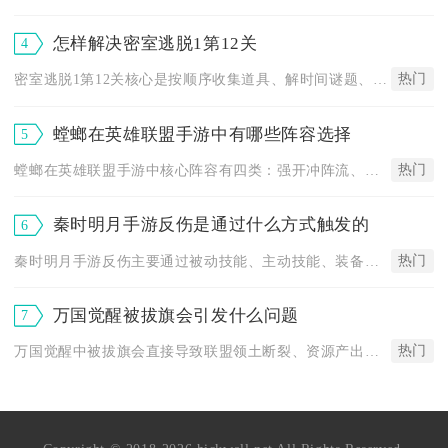
怎样解决密室逃脱1第12关
4
热门
密室逃脱1第12关核心是按顺序收集道具、解时间谜题、完成木板...
螳螂在英雄联盟手游中有哪些阵容选择
5
热门
螳螂在英雄联盟手游中核心阵容有四类：强开冲阵流、阵地保护流、...
秦时明月手游反伤是通过什么方式触发的
6
热门
秦时明月手游反伤主要通过被动技能、主动技能、装备羁绊及灵兽效...
万国觉醒被拔旗会引发什么问题
7
热门
万国觉醒中被拔旗会直接导致联盟领土断裂、资源产出锐减、战略通...