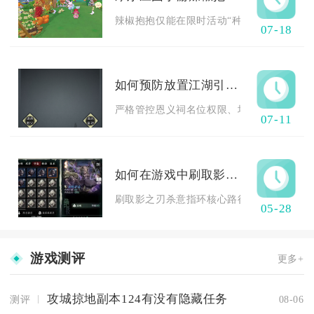
辣椒抱抱仅能在限时活动“种子的天空梦”内，
07-18
如何预防放置江湖引发师门内部的背叛
严格管控恩义祠名位权限、均衡分配师门资源
07-11
如何在游戏中刷取影之刃杀意指环
刷取影之刃杀意指环核心路径为：优先解锁谢
05-28
游戏测评
更多+
攻城掠地副本124有没有隐藏任务
测评
08-06