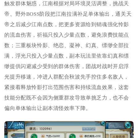
触发群体魅惑，江南根据对局环境灵活调整，挑战天
帝、野外BOSS阶段把江南拉满补足单体输出，通关天
帝之后减少江南点数，把更多资源给到销魂强化怜影
的流血伤害，祈福只投入少量点数，避免浪费技能点
数；三重板块怜影、绝恋、凝神、幻真、缥缈全部拉
满，浮光只投入少量点数，副本玩法里依靠幻真和缥
缈提供闪避减少受到的群体伤害，团战对战时开启浮
光提升移速，冲进人群配合秋波先手控住多名敌人，
紧接着释放怜影打出范围伤害和持续流血效果，这套
技能分配既不会因为侧重群攻导致单挑乏力，也不会
偏向单体输出让副本清怪效率下降。