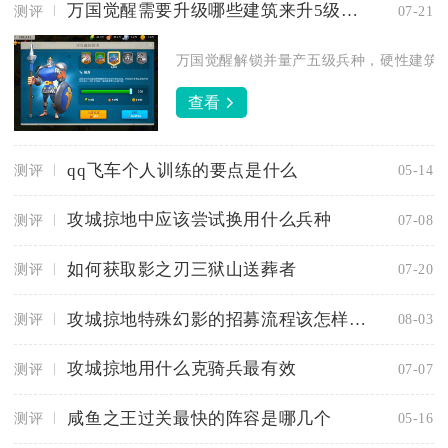
万国觉醒需要升级哪些建筑来升5级兵种
测评
07-21
万国觉醒解锁并量产五级兵种，硬性建筑标
查看
qq飞车个人训练的要点是什么
测评
05-14
攻城掠地中应该尝试换用什么兵种
测评
07-08
如何获取影之刃三狱山送葬者
测评
07-20
攻城掠地特殊幻影的招募流程该怎样进行
测评
08-03
攻城掠地用什么克骑兵最有效
测评
07-07
咸鱼之王过关最快的阵容是哪几个
测评
05-16