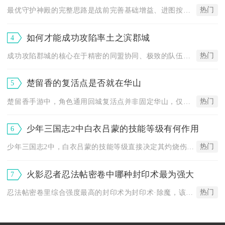
热门
最优守护神殿的完整思路是战前完善基础增益、进图按固定顺序解锁...
如何才能成功攻陷率土之滨郡城
4
热门
成功攻陷郡城的核心在于精密的同盟协同、极致的队伍配置、精准的...
楚留香的复活点是否就在华山
5
热门
楚留香手游中，角色通用回城复活点并非固定华山，仅华山门派弟子...
少年三国志2中白衣吕蒙的技能等级有何作用
6
热门
少年三国志2中，白衣吕蒙的技能等级直接决定其灼烧伤害、收割效...
火影忍者忍法帖密卷中哪种封印术最为强大
7
热门
忍法帖密卷里综合强度最高的封印术为封印术·除魔，该秘卷凭借稳...