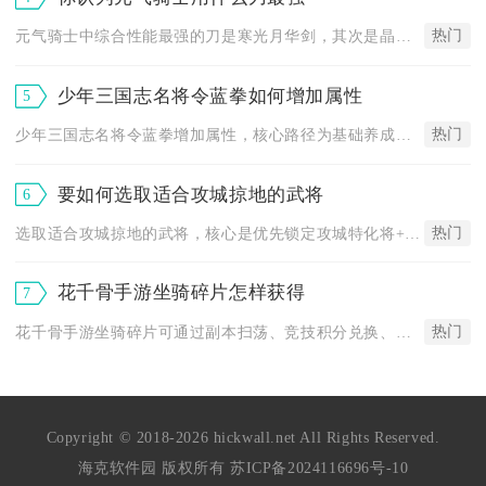
热门
元气骑士中综合性能最强的刀是寒光月华剑，其次是晶蟹太刀与雷剑...
少年三国志名将令蓝拳如何增加属性
5
热门
少年三国志名将令蓝拳增加属性，核心路径为基础养成、装备宝物强...
要如何选取适合攻城掠地的武将
6
热门
选取适合攻城掠地的武将，核心是优先锁定攻城特化将+高防肉盾+...
花千骨手游坐骑碎片怎样获得
7
热门
花千骨手游坐骑碎片可通过副本扫荡、竞技积分兑换、帮会阵营玩法...
Copyright © 2018-2026 hickwall.net All Rights Reserved.
海克软件园 版权所有
苏ICP备2024116696号-10