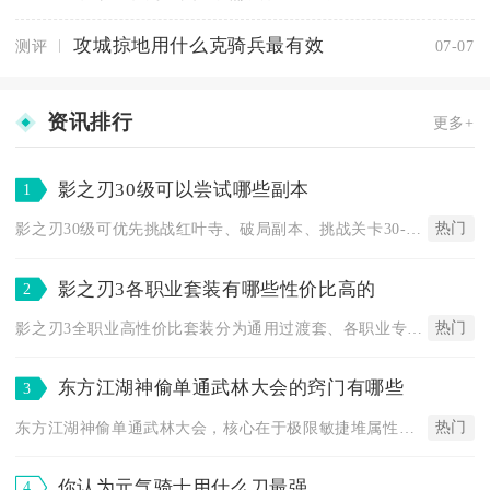
攻城掠地用什么克骑兵最有效
测评
07-07
资讯排行
更多+
影之刃30级可以尝试哪些副本
1
热门
影之刃30级可优先挑战红叶寺、破局副本、挑战关卡30-1与3...
影之刃3各职业套装有哪些性价比高的
2
热门
影之刃3全职业高性价比套装分为通用过渡套、各职业专属平民套、...
东方江湖神偷单通武林大会的窍门有哪些
3
热门
东方江湖神偷单通武林大会，核心在于极限敏捷堆属性、高伤技能组...
你认为元气骑士用什么刀最强
4