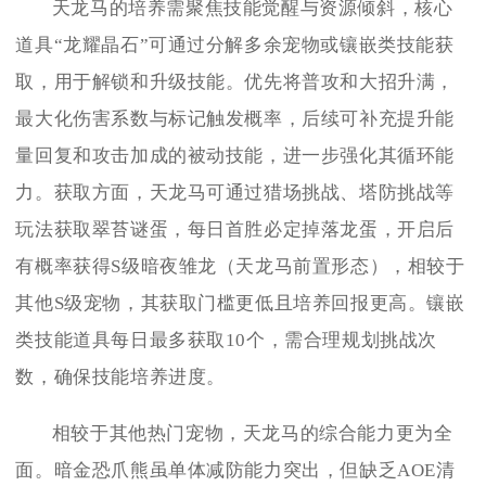
天龙马的培养需聚焦技能觉醒与资源倾斜，核心
道具“龙耀晶石”可通过分解多余宠物或镶嵌类技能获
取，用于解锁和升级技能。优先将普攻和大招升满，
最大化伤害系数与标记触发概率，后续可补充提升能
量回复和攻击加成的被动技能，进一步强化其循环能
力。获取方面，天龙马可通过猎场挑战、塔防挑战等
玩法获取翠苔谜蛋，每日首胜必定掉落龙蛋，开启后
有概率获得S级暗夜雏龙（天龙马前置形态），相较于
其他S级宠物，其获取门槛更低且培养回报更高。镶嵌
类技能道具每日最多获取10个，需合理规划挑战次
数，确保技能培养进度。
相较于其他热门宠物，天龙马的综合能力更为全
面。暗金恐爪熊虽单体减防能力突出，但缺乏AOE清